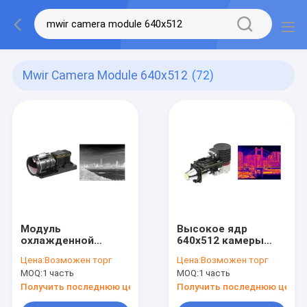
Mwir Camera Module 640x512
(72)
Модуль
Высокое ядр
охлажденной
640x512 камеры
HgCdTe MWIR
чувствительности
Цена:
Возможен торг
Цена:
Возможен торг
камеры
MCT MWIR для
MOQ:
1 часть
MOQ:
1 часть
640x512/15μm для
быстрой
портативных
интеграции
Получить последнюю цену
Получить последнюю цену
тепловых камер