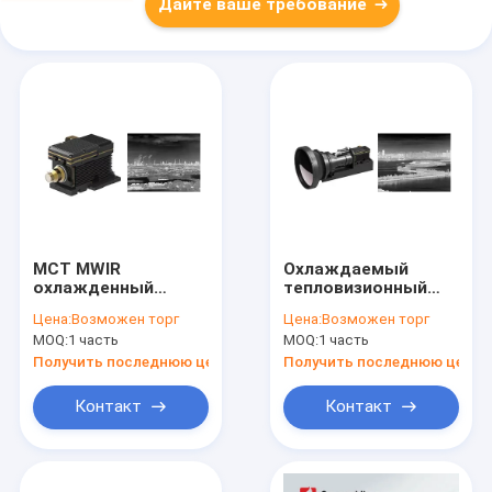
Дайте ваше требование
MCT MWIR
Охлаждаемый
охлажденный
тепловизионный
тепловой модуль
модуль 640x512 / 15
Цена:
Возможен торг
Цена:
Возможен торг
640x512 / 15μm для
мкм с объективом
MOQ:
1 часть
MOQ:
1 часть
обнаружения на
с непрерывным
большие
зумом 60~240
Получить последнюю цену
Получить последнюю цену
расстояния
мм/F4
Контакт
Контакт