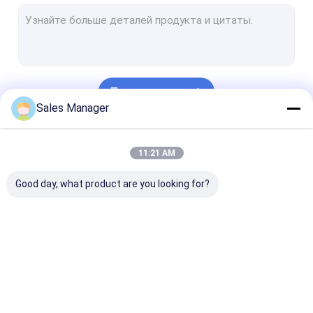
Охлаженные ультракрасные детекторы
Охлаженные модули камеры
Оптически воображение газа
Продолжать
Радиометрический тепловой модуль
Sales Manager
Модуль камеры высокого разрешения термальный
Наши Категории
11:21 AM
Термальная камера для обнаружения лихорадки
Good day, what product are you looking for?
Камера установленная кораблем термальная
Интегрированное собрание дюара более крутое
Uncooled ультракрасные детекторы
Термальное ядр
Термальная камера
Подключаема
камеры
слежения
тепловизионн
камера