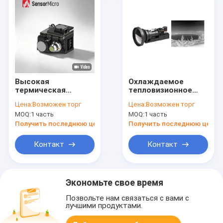
Высокая
Охлаждаемое
термическая
тепловизионное
чувствительность
ядро MWIR 640x512
Цена:
Возможен торг
Цена:
Возможен торг
640x512 разрешение
15 мкм для
MOQ:
1 часть
MOQ:
1 часть
15 мкм пиксельный
дальнего
модуль
наблюдения
Получить последнюю цену
Получить последнюю цену
тепловизионной
камеры с
Контакт
Контакт
охлаждением
тангажа
Экономьте свое время
Позвольте нам связаться с вами с
лучшими продуктами.