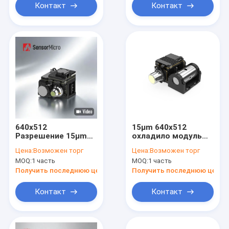
Контакт
Контакт
640x512
15μm 640x512
Разрешение 15μm
охладило модуль
Размер пикселя
камеры интеграции
Цена:
Возможен торг
Цена:
Возможен торг
20mK NETD
MCT MWIR
MOQ:
1 часть
MOQ:
1 часть
охлажденный MWIR
детектора
инфракрасный
инфракрасн
Получить последнюю цену
Получить последнюю цену
модуль камеры для
высокочувствительной
Контакт
Контакт
тепловой
визуализации