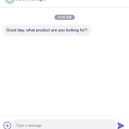
контроля
Недавние Видео
4:40 AM
Good day, what product are you looking for?
00:26
00:54
Инфракрасный лебедь — снято
Исследование инфракрасной
модулем инфракрасной камеры
дикой природы с помощью
640x512/12 мкм #shorts #infrared
тепловизионной камеры 640*512
August 06, 2026
July 31, 2026
#thermalimaging
и 1280*1024
00:28
00:27
Подключаемая тепловизионная
Панда хочет поиграть в свинг.
камера серии iMC 256x192/12 мкм
#инфракрасный #шорты #эпизод2
для домашнего и промышленного
July 23, 2026
July 20, 2026
контроля