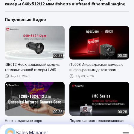
камеры 640x512/12 мкм #shorts #infrared #thermalimaging
Популярные Видео
00:27
00:30
iSE612 Неохлаждаемый модуль
iTL608 Инфракрасная камера с
тепловизионной камеры LWIR
инфракрасным детектором
640x512/12 мкм
ApexCore 640x512/8 мкм
July 17, 2026
July 03, 2026
00:35
00:28
Неохлаждаемое ядро ​​
Подключаемая тепловизионная
инфракрасной камеры Megal Pixel
камера серии iMC 256x192/12 мкм
1280x1024/12 мкм от SensorMicro
для домашнего и промышленного
Sales Manager
July 03, 2026
July 23, 2026