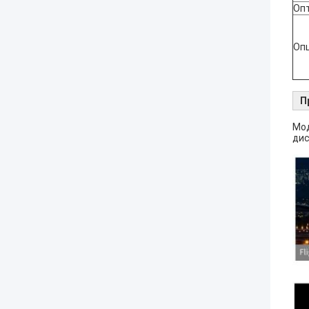
Оп
Оп
П
Мод
дис