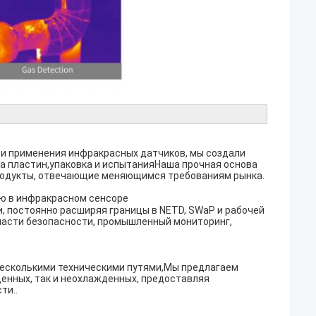
 и применения инфракрасных датчиков, мы создали
а пластин,упаковка и испытанияНаша прочная основа
родукты, отвечающие меняющимся требованиям рынка.
ю в инфракрасном сенсоре
, постоянно расширяя границы в NETD, SWaP и рабочей
ласти безопасности, промышленный мониторинг,
есколькими техническими путями,Мы предлагаем
енных, так и неохлажденных, предоставляя
ти..