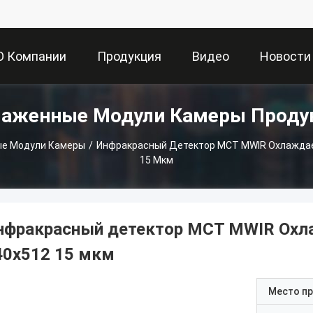
О Компании
Продукция
Видео
Новости
лаженные Модули Камеры Проду
е Модули Камеры
/
Инфракрасный Детектор MCT MWIR Охлаждае
15 Мкм
нфракрасный детектор MCT MWIR Охл
40x512 15 мкм
Место п