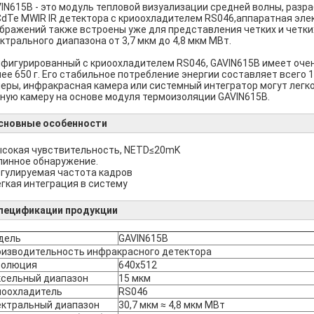
IN615B - это модуль тепловой визуализации средней волны, разра
dTe MWIR IR детектора с криоохладителем RS046,аппаратная эле
бражений также встроены уже для представления четких и четк
ктрального диапазона от 3,7 мкм до 4,8 мкм МВт.
фигурированный с криоохладителем RS046, GAVIN615B имеет очен
ее 650 г. Его стабильное потребление энергии составляет всег
еры, инфракрасная камера или системный интегратор могут легк
ную камеру на основе модуля термоизоляции GAVIN615B.
сновные особенности
ысокая чувствительность, NETD≤20mK
линное обнаружение.
егулируемая частота кадров
егкая интеграция в систему
пецификации продукции
дель
GAVIN615B
оизводительность инфракрасного детектора
золюция
640х512
ксельный диапазон
15 мкм
иоохладитель
RS046
ектральный диапазон
30,7 мкм ≈ 4,8 мкм МВт