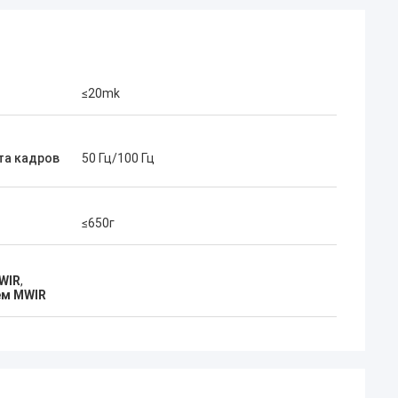
≤20mk
та кадров
50 Гц/100 Гц
≤650г
WIR
,
ем MWIR