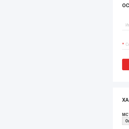
ОС
ХА
MC
О