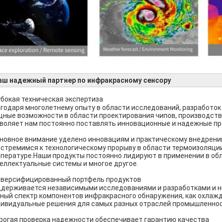
аш надежный партнер по инфракрасному сенсору
убокая техническая экспертиза
годаря многолетнему опыту в области исследований, разработок
ные возможности в области проектирования чипов, производств
воляет нам постоянно поставлять инновационные и надежные п
новное внимание уделено инновациям и практическому внедрени
стремимся к технологическому прорыву в области термоизоляции
пературе.Наши продукты постоянно лидируют в применении в об
еллектуальные системы и многое другое.
версифицированный портфель продуктов
держивается независимыми исследованиями и разработками и н
ный спектр компонентов инфракрасного обнаружения, как охлажд
ивидуальные решения для самых разных отраслей промышленнос
рогая проверка надежности обеспечивает гарантию качества