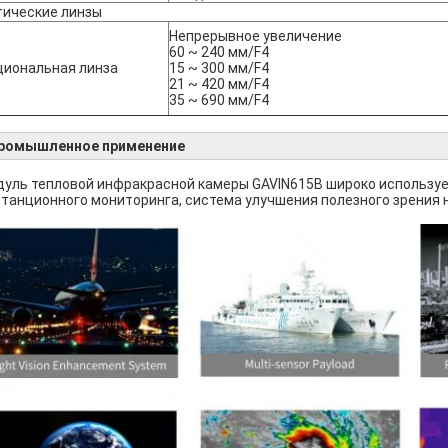
тические линзы
Непрерывное увеличение
60 ~ 240 мм/F4
циональная линза
15 ~ 300 мм/F4
21 ~ 420 мм/F4
35 ~ 690 мм/F4
ромышленное применение
уль тепловой инфракрасной камеры GAVIN615B широко использует
танционного мониторинга, система улучшения полезного зрения на