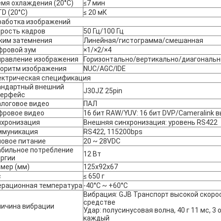
мя охлаждения (20°C)
≤7 мин
D (20°C)
≤ 20 мК
работка изображений
рость кадров
50 Гц/100 Гц
жим затемнения
Линейная/гистограмма/смешанная
фровой зум
×1/×2/×4
правление изображения
Горизонтально/вертикально/диагональн
горитм изображения
NUC/AGC/IDE
ектрическая спецификация
андартный внешний
J30JZ 25pin
терфейс
алоговое видео
ПАЛ
фровое видео
16 бит RAW/YUV: 16 бит DVP/Cameralink 
нхронизация
Внешняя синхронизация: уровень RS422
ммуникация
RS422, 115200bps
ловое питание
20 ~ 28VDC
абильное потребление
12 Вт
ергии
мер (мм)
125х92х67
с
≤ 650 г
ерационная температура
-40°C ~ +60°C
Вибрация: GJB Транспорт высокой скоро
средстве
личина вибрации
Удар: полусинусовая волна, 40 г 11 мс, 3
каждый