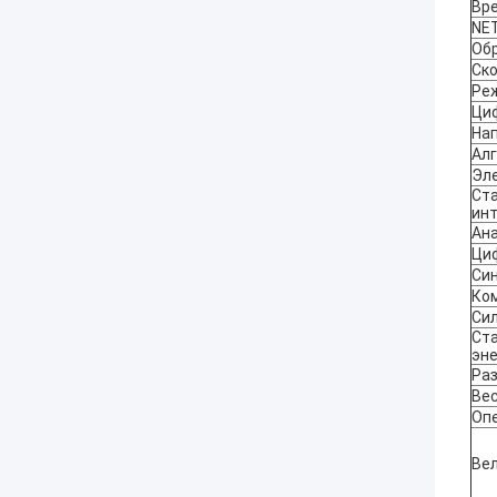
Вре
NET
Об
Ско
Ре
Ци
На
Ал
Эл
Ст
ин
Ан
Ци
Си
Ко
Си
Ст
эн
Раз
Ве
Оп
Ве