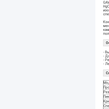
GAV
HgC
изо
спе
Кон
мен
кам
пол
О
- В
- Д
- Р
- Л
С
Мо
Пр
Ре
Пи
Кр
Сп