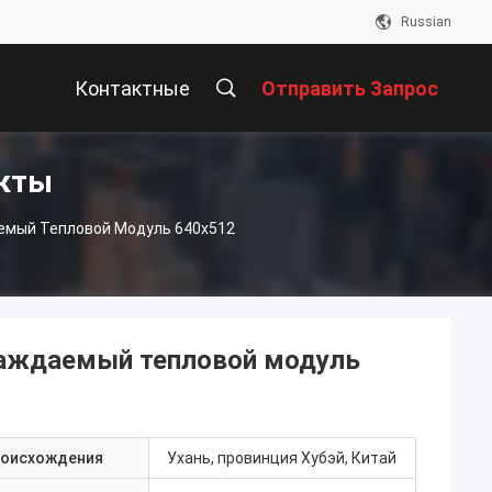
Russian
Контактные
Отправить Запрос
кты
Данные
мый Тепловой Модуль 640x512
аждаемый тепловой модуль
роисхождения
Ухань, провинция Хубэй, Китай