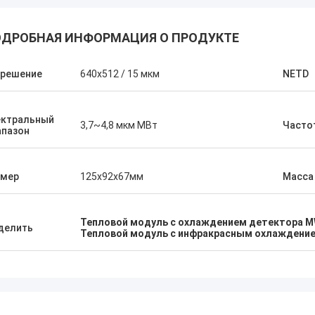
ДРОБНАЯ ИНФОРМАЦИЯ О ПРОДУКТЕ
зрешение
640x512 / 15 мкм
NETD
ектральный
3,7~4,8 мкм МВт
Часто
апазон
змер
125x92x67мм
Масса
Тепловой модуль с охлаждением детектора M
делить
Тепловой модуль с инфракрасным охлаждени