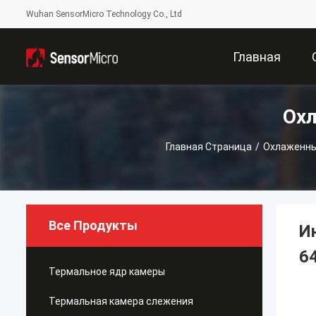
Wuhan SensorMicro Technology Co., Ltd
Главная
Ох
Страница
Главная Страница
/
Охлаженны
Все Продукты
И
6
Термальное ядр камеры
Термальная камера слежения