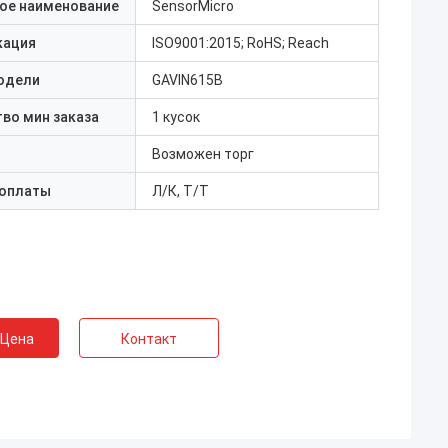
ое наименование
SensorMicro
кация
ISO9001:2015; RoHS; Reach
одели
GAVIN615B
во мин заказа
1 кусок
Возможен торг
 оплаты
Л/К, Т/Т
 Цена
Контакт