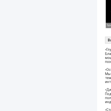
В
Гл
•
Бла
мощ
поз
Ос
•
Мы 
тем
инт
Ди
•
Под
пол
инд
Ст
•