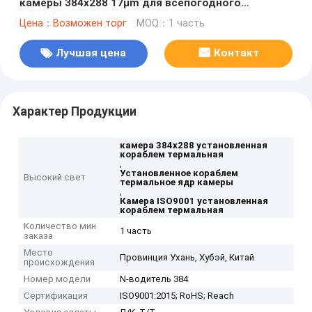
камеры 384x288 17µm для всепогодного
применения
Цена：Возможен торг
MOQ：1 часть
Лучшая цена
Контакт
Характер Продукции
камера 384x288 установленная
кораблем термальная
,
Установленное кораблем
Высокий свет
термальное ядр камеры
,
Камера ISO9001 установленная
кораблем термальная
Количество мин
1 часть
заказа
Место
Провинция Ухань, Хубэй, Китай
происхождения
Номер модели
N-водитель 384
Сертификация
ISO9001:2015; RoHS; Reach