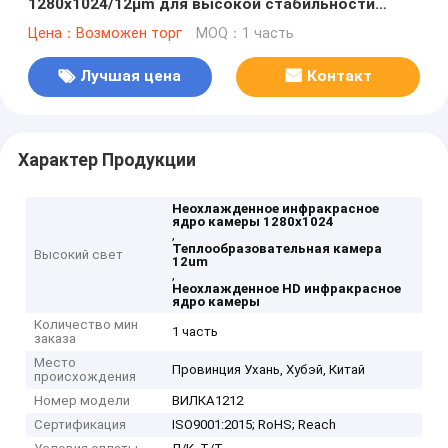
1280x1024/12μm для высокой стабильности
тепловой визуализации
Цена：Возможен торг
MOQ：1 часть
Лучшая цена
Контакт
Характер Продукции
Неохлажденное инфракрасное
ядро камеры 1280x1024
,
Теплообразовательная камера
Высокий свет
12um
,
Неохлажденное HD инфракрасное
ядро камеры
Количество мин
1 часть
заказа
Место
Провинция Ухань, Хубэй, Китай
происхождения
Номер модели
ВИЛКА1212
Сертификация
ISO9001:2015; RoHS; Reach