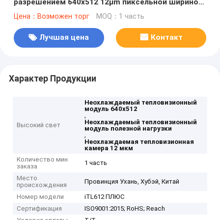
разрешением 640x512 12μm пиксельной шириной
и расходом энергии 0,65 Вт для камеры
Цена：Возможен торг
MOQ：1 часть
безопасности
Лучшая цена
Контакт
Характер Продукции
Неохлаждаемый тепловизионный
модуль 640x512
,
Неохлаждаемый тепловизионный
Высокий свет
модуль полезной нагрузки
,
Неохлаждаемая тепловизионная
камера 12 мкм
Количество мин
1 часть
заказа
Место
Провинция Ухань, Хубэй, Китай
происхождения
Номер модели
iTL612 ПЛЮС
Сертификация
ISO9001:2015; RoHS; Reach