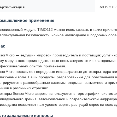
ертификация
RoHS 2.0 /
омышленное применение
ловизионный модуль TIMO112 можно использовать в таких приложен
еллектуальная безопасность, ночное наблюдение и подобных обла
нас
sorMicro — ведущий мировой производитель и поставщик услуг ин
му миру высокопроизводительные неохлаждаемые и охлаждаемые 
фессиональным опытом применения.
sorMicro поставляет передовые инфракрасные детекторы, ядра к
пазонами волн. Наши продукты, разработанные для обеспечения че
егрируются в разнообразные системы, открывая возможности прил
чиков в различных отраслях.
екторы SensorMicro широко используются в термографии, системах
ивидуального зрения, автомобильной и потребительской инфракр
изводства позволяют нам удовлетворять растущий спрос на всех 
сто задаваемые вопросы