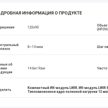
ДРОБНАЯ ИНФОРМАЦИЯ О ПРОДУКТЕ
Объек
зрешение
120х90
(HFOV/
ектральный
8~14 мкм
Шаг п
апазон
нные об
ъеме
14 бит Raw
Часто
одукции
Компактный ИК-модуль LWIR
,
ИК-модуль LWIR 
делить
Тепловизионное ядро полезной нагрузки 12 м