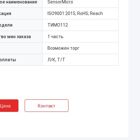
ое наименование
SensorMicro
кация
ISO9001:2015; RoHS; Reach
одели
ТИМО112
во мин заказа
1 часть
Возможен торг
 оплаты
Л/К, Т/Т
 Цена
Контакт