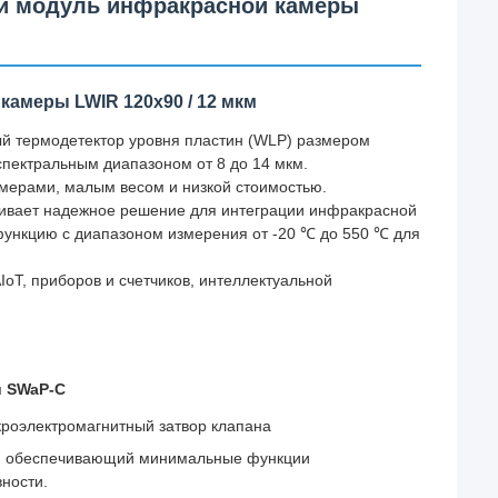
й модуль инфракрасной камеры
амеры LWIR 120x90 / 12 мкм
й термодетектор уровня пластин (WLP) размером
пектральным диапазоном от 8 до 14 мкм.
мерами, малым весом и низкой стоимостью.
ивает надежное решение для интеграции инфракрасной
функцию с диапазоном измерения от -20 ℃ до 550 ℃ для
oT, приборов и счетчиков, интеллектуальной
й SWaP-C
кроэлектромагнитный затвор клапана
, обеспечивающий минимальные функции
ности.