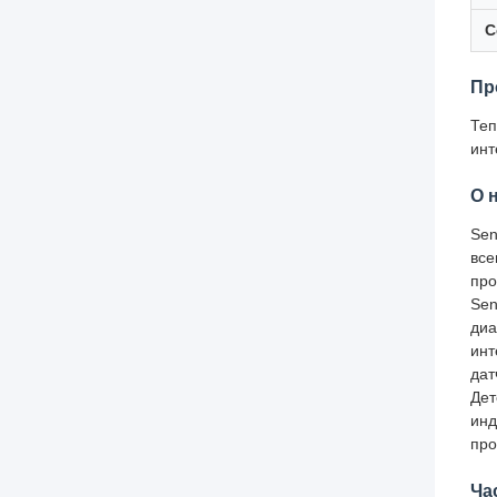
С
Пр
Теп
инт
О 
Sen
все
про
Sen
диа
инт
дат
Дет
инд
про
Ча