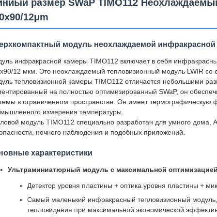
ниый размер SWaP TIMO112 Неохлаждаемы
0x90/12μm
ерхкомпактный модуль неохлаждаемой инфракрасной к
уль инфракрасной камеры TIMO112 включает в себя инфракрасны
x90/12 мкм. Это неохлаждаемый тепловизионный модуль LWIR со с
уль тепловизионной камеры TIMO112 отличается небольшими раз
ентированный на полностью оптимизированный SWaP, он обеспеч
темы в ограниченном пространстве. Он имеет термографическую 
мышленного измерения температуры.
ловой модуль TIMO112 специально разработан для умного дома, AI
опасности, ночного наблюдения и подобных приложений.
новные характеристики
Ультраминиатюрный модуль с максимальной оптимизацие
Детектор уровня пластины + оптика уровня пластины + ми
Самый маленький инфракрасный тепловизионный модуль
тепловидения при максимальной экономической эффектив