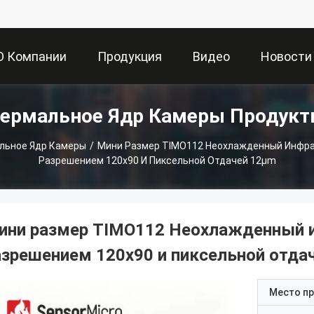
О Компании
Продукция
Видео
Новости
ермальное Ядр Камеры Продук
льное Ядр Камеры
/
Мини Размер TIMO112 Неохлажденный Инфра
Разрешением 120x90 И Пиксельной Отдачей 12μm
ини размер TIMO112 Неохлажденный 
азрешением 120x90 и пиксельной отда
Место п