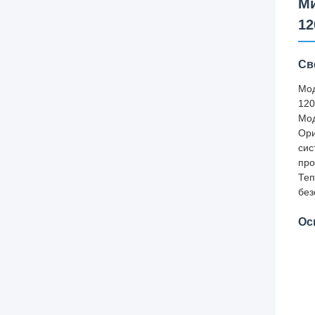
Ми
12
Св
Мод
120
Мод
Ори
сис
про
Теп
без
Ос