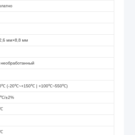
платно
2,6 мм×8,8 мм
 необработанный
0℃ (-20℃~+150℃ | +100℃~550℃)
2℃/±2%
0℃
5℃