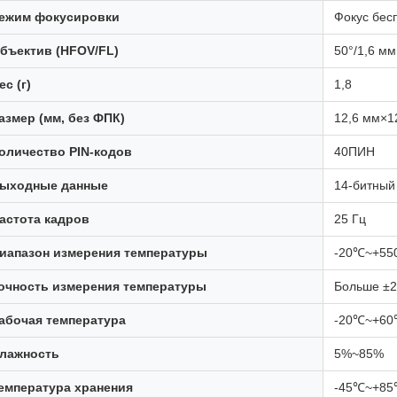
ежим фокусировки
Фокус бес
бъектив (HFOV/FL)
50°/1,6 мм
ес (г)
1,8
азмер (мм, без ФПК)
12,6 мм×1
оличество PIN-кодов
40ПИН
ыходные данные
14-битный
астота кадров
25 Гц
иапазон измерения температуры
-20℃~+55
очность измерения температуры
Больше ±
абочая температура
-20℃~+6
лажность
5%~85%
емпература хранения
-45℃~+8