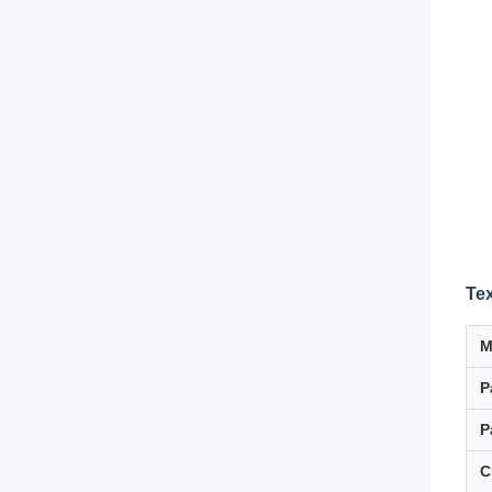
Те
М
Р
Р
С