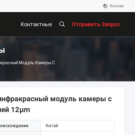
Russian
Контактные
Отправить Запрос
ты
Данные
красный Модуль Камеры С
инфракрасный модуль камеры с
чей 12μm
роисхождения
Китай