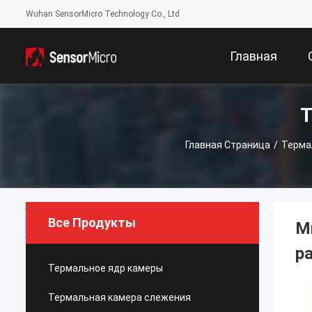
Wuhan SensorMicro Technology Co., Ltd
Главная
Т
Страница
Главная Страница
/
Терма
Все Продукты
М
р
Термальное ядр камеры
Термальная камера слежения