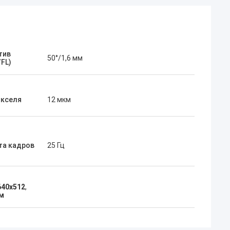
тив
50°/1,6 мм
FL)
икселя
12 мкм
та кадров
25 Гц
640x512
,
км