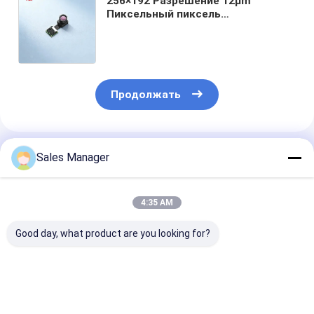
256×192 Разрешение 12μm
Пиксельный пиксель
Неохлаждаемая тепловая камера
Ядро для измерения
промышленной температуры
-20°C ~ +550°C
Продолжать
Порекомендованные Продукты
Sales Manager
4:35 AM
Good day, what product are you looking for?
Неохлажденная
Мегапиксельное
640x512
микроболометровая
разрешение
Разрешение 