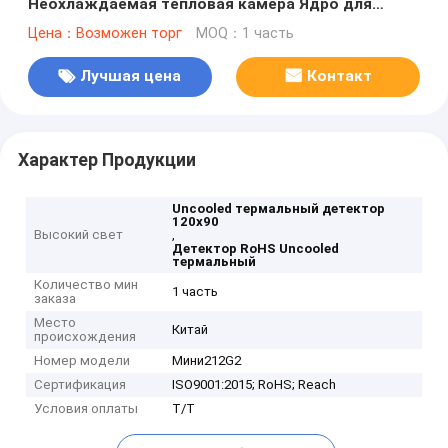
Неохлаждаемая тепловая камера Ядро для
измерения промышленной температуры -20°C ~
Цена：Возможен торг
MOQ：1 часть
+550°C
Лучшая цена
Контакт
Характер Продукции
Uncooled термальный детектор
120x90
Высокий свет
,
Детектор RoHS Uncooled
термальный
Количество мин
1 часть
заказа
Место
Китай
происхождения
Номер модели
Мини212G2
Сертификация
ISO9001:2015; RoHS; Reach
Условия оплаты
Т/Т