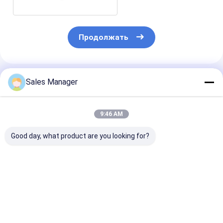
Продолжать
Порекомендованные Продукты
Sales Manager
9:46 AM
Good day, what product are you looking for?
Модуль тепловой
модуль камеры
Uncooled ядр
камеры VOx с
1280x1024 12μm HD
термического
разрешением
термальный с
изображения 
1280x1024 и
объективом с
конструкцией без
переменным
Лучшая цена
Лучшая цена
Лучшая ц
затвора для
фокусным