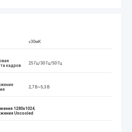
≤30мК
овая
25 Гц/30 Гц/50 Гц
та кадров
яжение
2,7 В~5,3 В
ия
жения 1280x1024
,
ажения Uncooled