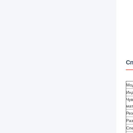
Сп
Мо
Инд
Чув
ма
Ре
Раз
Спе