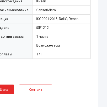
роисхождения
Китай
ое наименование
SensorMicro
кация
ISO9001:2015; RoHS; Reach
одели
iSE1212
во мин заказа
1 часть
Возможен торг
 оплаты
Т/Т
 Цена
Контакт