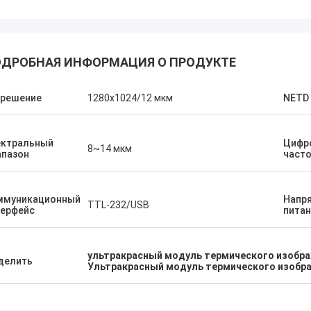
ДРОБНАЯ ИНФОРМАЦИЯ О ПРОДУКТЕ
зрешение
1280x1024/12 мкм
NETD
ектральный
Цифр
8~14 мкм
апазон
часто
ммуникационный
Напр
TTL-232/USB
терфейс
питан
ультракрасный модуль термического изобра
делить
Ультракрасный модуль термического изобр