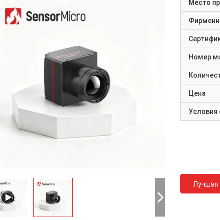
Место п
Фирменн
Сертифи
Номер м
Количест
Цена
Условия
Лучшая