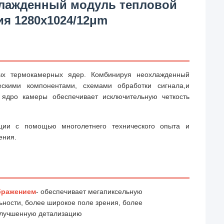
хлажденный модуль тепловой
я 1280x1024/12μm
ых термокамерных ядер. Комбинируя неохлажденный
скими компонентами, схемами обработки сигнала,и
 ядро камеры обеспечивает исключительную четкость
ции с помощью многолетнего технического опыта и
ения.
бражением
- обеспечивает мегапиксельную
ности, более широкое поле зрения, более
 улучшенную детализацию