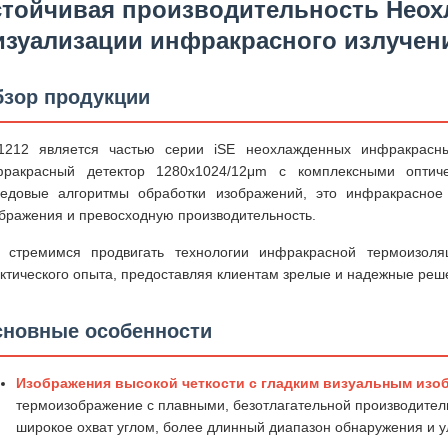
стойчивая производительность Нео
изуализации инфракрасного излучени
зор продукции
E1212 является частью серии iSE неохлажденных инфракрасн
фракрасный детектор 1280x1024/12μm с комплексными оптиче
едовые алгоритмы обработки изображений, это инфракрасное
бражения и превосходную производительность.
 стремимся продвигать технологии инфракрасной термоизоля
ктического опыта, предоставляя клиентам зрелые и надежные реш
новные особенности
Изображения высокой четкости с гладким визуальным изо
термоизображение с плавными, безотлагательной производитель
широкое охват углом, более длинный диапазон обнаружения и