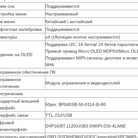
жим сна
Поддерживается
стройка меню
Настраиваемый
ык меню
Китайский / английский
фсетная калибровка
Поддерживается
авиатуры
≥4 ((Функции кнопок настраиваются)
Поддержка I2C, 16 битов/ 24 битов параллель
Прямой привод Micro OLED MDP03/Micro O
ждение на OLED
Поддерживает MIPI-сигналы дисплея и може
NH4.
ограммное обеспечение ПК
ограммное
Модуль управления и видеодисплей
еспечение
ктрические
андартный внешний
50pin: BP040SB-50-0114-B-R0
терфейс
ерфейс связи
TTL-232/USB
фровой
DVP16/BT.1120/USB3.0/MIPI-DSI-4LANE
деоинтерфейс
мпоненты расширения
USB3.0/SDI/HDMI/GIGE/Cameralink/VPC/MIPI