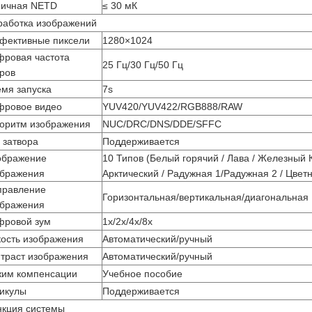
пичная NETD
≤ 30 мК
работка изображений
фективные пиксели
1280×1024
фровая частота
25 Гц/30 Гц/50 Гц
ров
мя запуска
7s
фровое видео
YUV420/YUV422/RGB888/RAW
оритм изображения
NUC/DRC/DNS/DDE/SFFC
 затвора
Поддерживается
ображение
10 Типов (Белый горячий / Лава / Железный 
ображения
Арктический / Радужная 1/Радужная 2 / Цветн
правление
Горизонтальная/вертикальная/диагональная
ображения
фровой зум
1х/2х/4х/8х
ость изображения
Автоматический/ручный
траст изображения
Автоматический/ручный
жим компенсации
Учебное пособие
икулы
Поддерживается
нкция системы