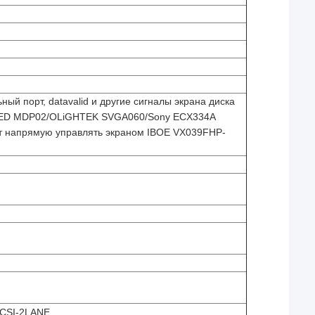
ный порт, datavalid и другие сигналы экрана диска
LED MDP02/OLiGHTEK SVGA060/Sony ECX334A
т напрямую управлять экраном IBOE VX039FHP-
-CSI-2LANE