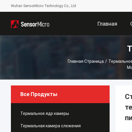
Wuhan SensorMicro Technology Co., Ltd
Главная
Т
Страница
Главная Страница
/
Термальное
Мо
Все Продукты
С
т
Термальное ядр камеры
п
Термальная камера слежения