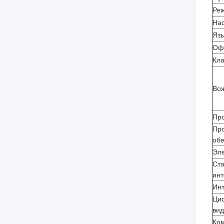
Ре
На
Яз
Оф
Кл
Во
Пр
Пр
об
Эле
Ст
ин
Инт
Ци
ви
Ко