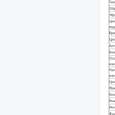
Ти
Об
Эф
Ци
кад
Вре
Ци
Алг
Без
От
из
На
из
Ци
Ярк
Кон
Ре
Рет
Фу