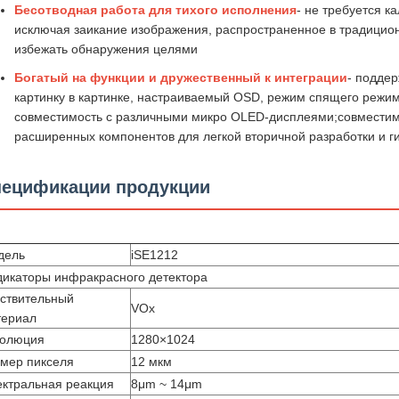
Бесотводная работа для тихого исполнения
- не требуется к
исключая заикание изображения, распространенное в традицион
избежать обнаружения целями
Богатый на функции и дружественный к интеграции
- подде
картинку в картинке, настраиваемый OSD, режим спящего режи
совместимость с различными микро OLED-дисплеями;совместим 
расширенных компонентов для легкой вторичной разработки и г
ецификации продукции
дель
iSE1212
икаторы инфракрасного детектора
ствительный
VOx
териал
золюция
1280×1024
мер пикселя
12 мкм
ктральная реакция
8μm ~ 14μm