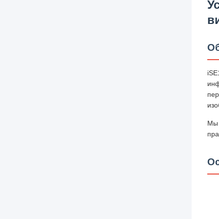
У
в
Об
iS
ин
пер
изо
Мы
пра
Ос