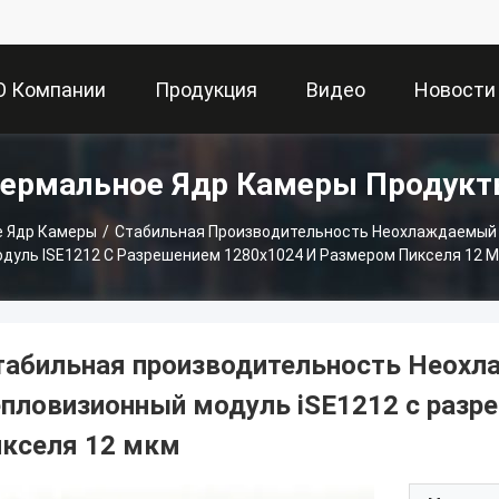
О Компании
Продукция
Видео
Новости
ермальное Ядр Камеры Продук
 Ядр Камеры
/
Стабильная Производительность Неохлаждаемый
дуль ISE1212 С Разрешением 1280x1024 И Размером Пикселя 12 
табильная производительность Неох
епловизионный модуль iSE1212 с разр
икселя 12 мкм