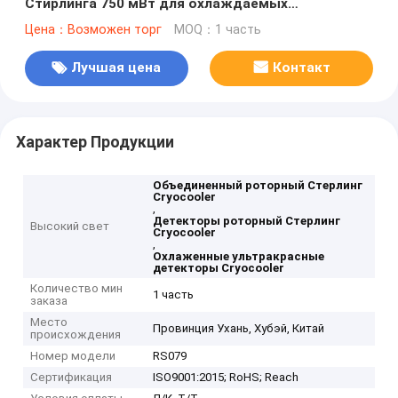
Стирлинга 750 мВт для охлаждаемых
инфракрасных детекторов
Цена：Возможен торг
MOQ：1 часть
Лучшая цена
Контакт
Характер Продукции
Объединенный роторный Стерлинг
Cryocooler
,
Детекторы роторный Стерлинг
Высокий свет
Cryocooler
,
Охлаженные ультракрасные
детекторы Cryocooler
Количество мин
1 часть
заказа
Место
Провинция Ухань, Хубэй, Китай
происхождения
Номер модели
RS079
Сертификация
ISO9001:2015; RoHS; Reach