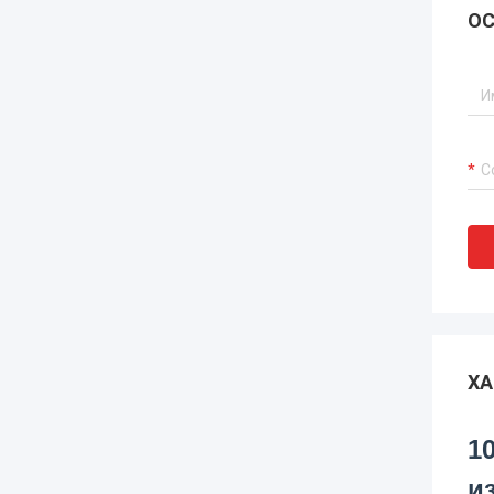
ОС
ХА
1
и