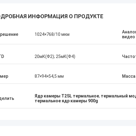
ДРОБНАЯ ИНФОРМАЦИЯ О ПРОДУКТЕ
Анало
зрешение
1024×768/10 мкм
видео
TD
20мК(Ф2); 25мК(Ф4)
Часто
змер
87×94×54,5 мм
Масса
Ядр камеры T2SL термальное
,
термальный мод
делить
термальное ядр камеры 900g