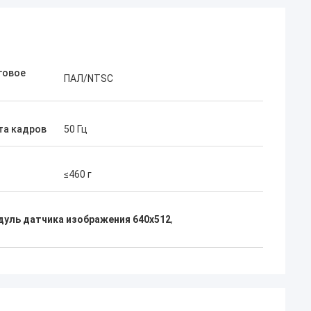
говое
ПАЛ/NTSC
та кадров
50 Гц
≤460 г
уль датчика изображения 640x512
,