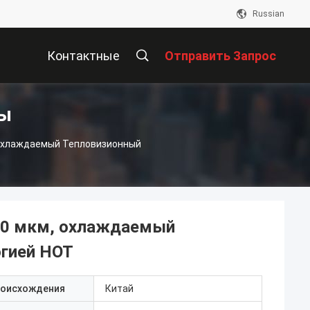
Russian
Контактные
Отправить Запрос
ты
Данные
 Охлаждаемый Тепловизионный
 10 мкм, охлаждаемый
огией HOT
роисхождения
Китай