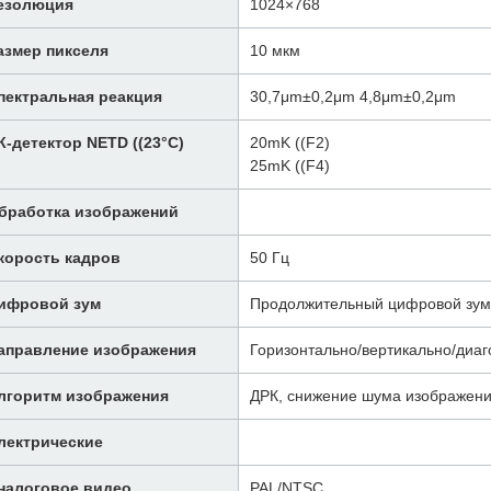
езолюция
1024×768
азмер пикселя
10 мкм
пектральная реакция
30,7μm±0,2μm 4,8μm±0,2μm
К-детектор NETD ((23°C)
20mK ((F2)
25mK ((F4)
бработка изображений
корость кадров
50 Гц
ифровой зум
Продолжительный цифровой зум о
аправление изображения
Горизонтально/вертикально/диаг
лгоритм изображения
ДРК, снижение шума изображени
лектрические
налоговое видео
PAL/NTSC