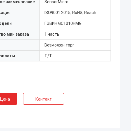
ое наименование
SensorMicro
кация
ISO9001:2015; RoHS; Reach
одели
ГЭВИН GC1010HMG
во мин заказа
1 часть
Возможен торг
 оплаты
Т/Т
 Цена
Контакт