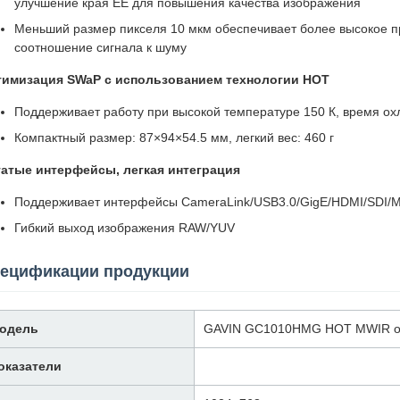
улучшение края EE для повышения качества изображения
Меньший размер пикселя 10 мкм обеспечивает более высокое 
соотношение сигнала к шуму
тимизация SWaP с использованием технологии HOT
Поддерживает работу при высокой температуре 150 К, время ох
Компактный размер: 87×94×54.5 мм, легкий вес: 460 г
атые интерфейсы, легкая интеграция
Поддерживает интерфейсы CameraLink/USB3.0/GigE/HDMI/SDI/MI
Гибкий выход изображения RAW/YUV
ецификации продукции
одель
GAVIN GC1010HMG HOT MWIR ох
оказатели