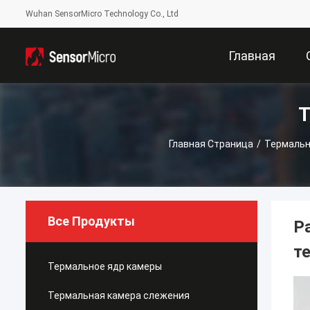
Wuhan SensorMicro Technology Co., Ltd
Главная
Т
Страница
Главная Страница
/
Термальн
Все Продукты
Р
т
Термальное ядр камеры
Термальная камера слежения