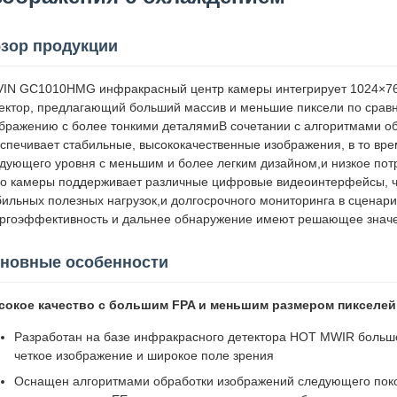
зор продукции
IN GC1010HMG инфракрасный центр камеры интегрирует 1024×
ектор, предлагающий больший массив и меньшие пиксели по срав
бражению с более тонкими деталямиВ сочетании с алгоритмами о
спечивает стабильные, высококачественные изображения, в то вр
дующего уровня с меньшим и более легким дизайном,и низкое по
о камеры поддерживает различные цифровые видеоинтерфейсы, чт
ильных полезных нагрузок,и долгосрочного мониторинга в сценари
ргоэффективность и дальнее обнаружение имеют решающее знач
новные особенности
сокое качество с большим FPA и меньшим размером пикселей
Разработан на базе инфракрасного детектора HOT MWIR боль
четкое изображение и широкое поле зрения
Оснащен алгоритмами обработки изображений следующего поко