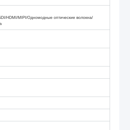
SDI/HDMI/MIPI/Одномодные оптические волокна/
а