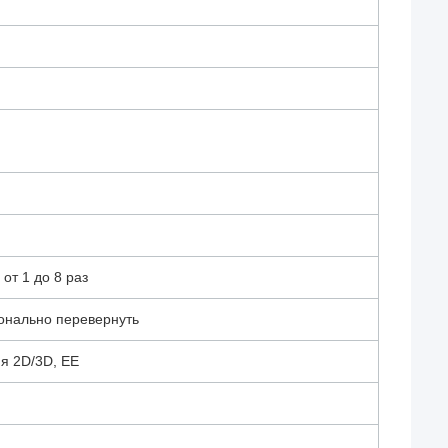
т 1 до 8 раз
онально перевернуть
я 2D/3D, EE