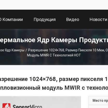
О Компании
Продукция
Видео
Новости
ермальное Ядр Камеры Продук
ое Ядр Камеры
/
Разрешение 1024×768, Размер Пикселя 10 Мкм,
Модуль MWIR С Технологией HOT
азрешение 1024×768, размер пикселя
епловизионный модуль MWIR с технол
Место п