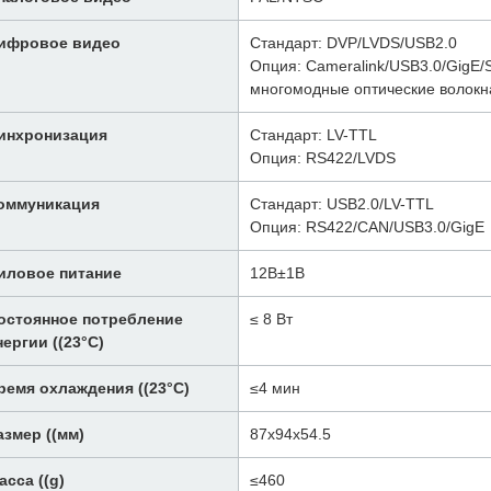
ифровое видео
Стандарт: DVP/LVDS/USB2.0
Опция: Cameralink/USB3.0/GigE/
многомодные оптические волокн
инхронизация
Стандарт: LV-TTL
Опция: RS422/LVDS
оммуникация
Стандарт: USB2.0/LV-TTL
Опция: RS422/CAN/USB3.0/GigE
иловое питание
12В±1В
остоянное потребление
≤ 8 Вт
нергии ((23°C)
ремя охлаждения ((23°C)
≤4 мин
азмер ((мм)
87х94х54.5
асса ((g)
≤460