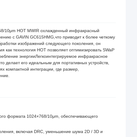
768/10μm HOT MWIR охлажденный инфракрасный
нению с GAVIN GC615HMG,что приводит к более четкому
бработки изображений следующего поколения, он
емя как технология HOT позволяет оптимизировать SWaP
требление энергииЛегкоинтегрируемое инфракрасное
о делает его идеальным для портативных устройств,
ях компактной интеграции, где размер,
ение.
шого формата 1024×768/10μm, обеспечивающего
ления, включая DRC, уменьшение шума 2D / 3D и