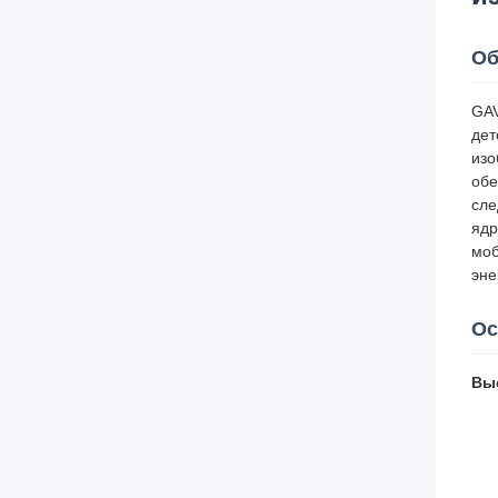
Об
GAV
дет
изо
обе
сле
ядр
моб
эне
Ос
Вы