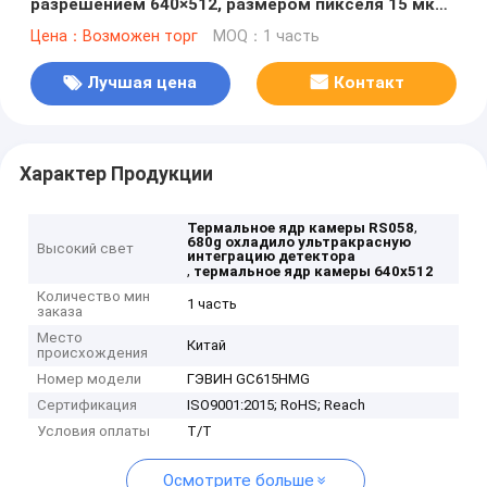
разрешением 640×512, размером пикселя 15 мкм
и компактным дизайном
Цена：Возможен торг
MOQ：1 часть
Лучшая цена
Контакт
Характер Продукции
,
Термальное ядр камеры RS058
680g охладило ультракрасную
Высокий свет
интеграцию детектора
,
термальное ядр камеры 640x512
Количество мин
1 часть
заказа
Место
Китай
происхождения
Номер модели
ГЭВИН GC615HMG
Сертификация
ISO9001:2015; RoHS; Reach
Условия оплаты
Т/Т
Осмотрите больше