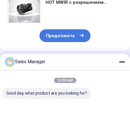
HOT MWIR с разрешением
640×512, размером пикселя 15
мкм и компактным дизайном
Продолжать
Порекомендованные Продукты
Sales Manager
10:50 AM
Good day, what product are you looking for?
640x512
Не инвазионное
Охлаждаемы
Разрешение 12μm
ультракрасное ядр
тепловизион
Размер пикселя
камеры для
модуль 320x2