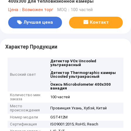
400x300 для тепловизионной камеры
Цена：Возможен торг
MOQ：100 частей
Лучшая цена
Контакт
Характер Продукции
Детектор VOx Uncooled
ультракрасный
,
Детектор Thermographic камеры
Высокий свет
Uncooled ультракрасный
,
Окись Microbolometer 400x300
ванадия
Количество мин
100 частей
заказа
Место
Провинция Ухань, Хубэй, Китай
происхождения
Номер модели
GST412M
Сертификация
ISO9001:2015; RoHS; Reach